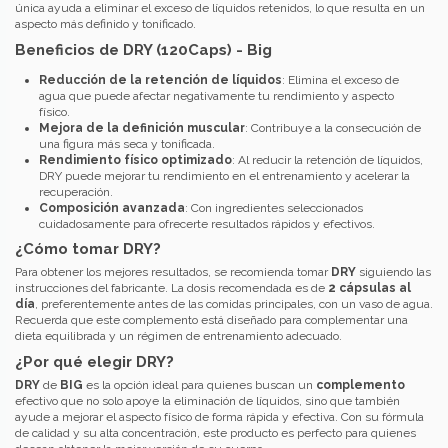
única ayuda a eliminar el exceso de líquidos retenidos, lo que resulta en un
aspecto más definido y tonificado.
Beneficios de DRY (120Caps) - Big
Reducción de la retención de líquidos
: Elimina el exceso de
agua que puede afectar negativamente tu rendimiento y aspecto
físico.
Mejora de la definición muscular
: Contribuye a la consecución de
una figura más seca y tonificada.
Rendimiento físico optimizado
: Al reducir la retención de líquidos,
DRY puede mejorar tu rendimiento en el entrenamiento y acelerar la
recuperación.
Composición avanzada
: Con ingredientes seleccionados
cuidadosamente para ofrecerte resultados rápidos y efectivos.
¿Cómo tomar DRY?
Para obtener los mejores resultados, se recomienda tomar
DRY
siguiendo las
instrucciones del fabricante. La dosis recomendada es de
2 cápsulas al
día
, preferentemente antes de las comidas principales, con un vaso de agua.
Recuerda que este complemento está diseñado para complementar una
dieta equilibrada y un régimen de entrenamiento adecuado.
¿Por qué elegir DRY?
DRY
de
BIG
es la opción ideal para quienes buscan un
complemento
efectivo que no solo apoye la eliminación de líquidos, sino que también
ayude a mejorar el aspecto físico de forma rápida y efectiva. Con su fórmula
de calidad y su alta concentración, este producto es perfecto para quienes