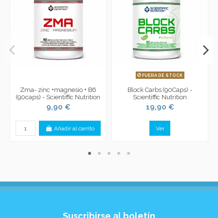
FUERA DE STOCK
Zma- zinc +magnesio + B6
Block Carbs (90Caps) -
(90caps) - Scientiffic Nutrition
Scientiffic Nutrition
9,90 €
19,90 €
Añadir al carrito
Ver
Suscribirse al boletín