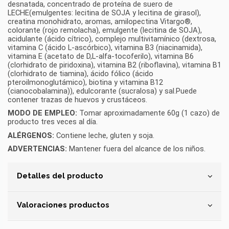
desnatada, concentrado de proteína de suero de
LECHE(emulgentes: lecitina de SOJA y lecitina de girasol),
creatina monohidrato, aromas, amilopectina Vitargo®,
colorante (rojo remolacha), emulgente (lecitina de SOJA),
acidulante (ácido cítrico), complejo multivitamínico (dextrosa,
vitamina C (ácido L-ascórbico), vitamina B3 (niacinamida),
vitamina E (acetato de D,L-alfa-tocoferilo), vitamina B6
(clorhidrato de piridoxina), vitamina B2 (riboflavina), vitamina B1
(clorhidrato de tiamina), ácido fólico (ácido
pteroilmonoglutámico), biotina y vitamina B12
(cianocobalamina)), edulcorante (sucralosa) y sal.Puede
contener trazas de huevos y crustáceos.
MODO DE EMPLEO:
Tomar aproximadamente 60g (1 cazo) de
producto tres veces al día.
ALÉRGENOS:
Contiene leche, gluten y soja.
ADVERTENCIAS:
Mantener fuera del alcance de los niños.
Detalles del producto
Valoraciones productos