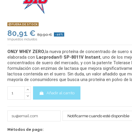
FUERA DE STOCK
80,91 €
89,90 €
-10%
Impuestos incluidos
ONLY WHEY ZERO
,la nueva proteína de concentrado de suero s
elaborada con
Lacprodan® SP-8011V Instant
, uno de los me
concentrados de suero del mercado, y con la patente Tolerase
formulación con enzimas de lactasa que mejora significativamen
lactosa contenida en el suero. Sin duda, un valor añadido que ma
mayoría de consumidores que busca una proteína en polvo de la
Añadir al carrito
Notificarme cuando esté disponible
Métodos de pago: